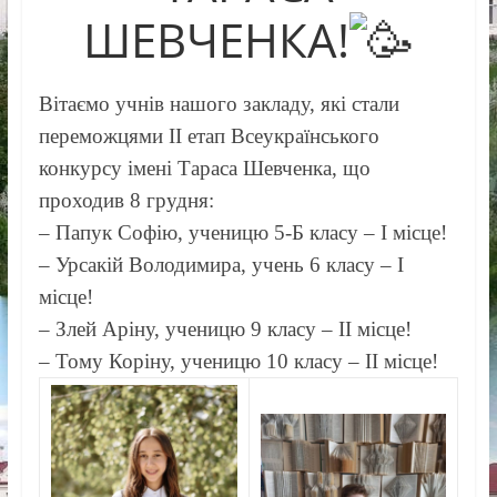
ШЕВЧЕНКА!
Вітаємо учнів нашого закладу, які стали
переможцями ІІ етап Всеукраїнського
конкурсу імені Тараса Шевченка, що
проходив 8 грудня:
– Папук Софію, ученицю 5-Б класу – І місце!
– Урсакій Володимира, учень 6 класу – І
місце!
– Злей Аріну, ученицю 9 класу – ІІ місце!
– Тому Коріну, ученицю 10 класу – ІІ місце!