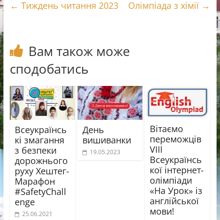
←
Тиждень читання 2023
Олімпіада з хімії
→
b
r
g
л
o
r
и
o
a
т
k
m
и
Вам також може
с
сподобатись
я
Вітаємо
Всеукраїнсь
День
переможців
кі змагання
вишиванки
VIII
з безпеки
19.05.2023
Всеукраїнсь
дорожнього
кої інтернет-
руху Хештег-
олімпіади
Марафон
«На Урок» із
#SafetyChall
англійської
enge
мови!
25.06.2021