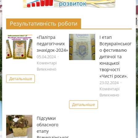
Результативність роботи
«Палітра
І етап
педагогічних
Всеукраïнськог
знахідок-2024»
о фестивалю
дитячоï та
05.04.2024
юнацькоï
Коментарі
до
творчостi
Вимкнено
«Палітра
«Чистi роси».
Детальніше
педагогічних
23.02.2024
знахідок-2024»
Коментарі
до
Вимкнено
І
Детальніше
етап
Всеукраï
Підсумки
фестивал
обласного
дитячоï
етапу
та
Всеукраїнськог
юнацькоï