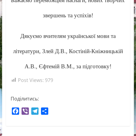
Бажаємо переможцям наснаги, нових творчих
звершень та успіхів!
Дякуємо вчителям української мови та
літератури, Злей Д.В., Костіній-Кніжницькій
А.В., Єфтемій В.М., за підготовку!
Post Views:
979
Поділитись:
F
V
T
П
a
i
e
о
c
b
l
д
e
e
e
і