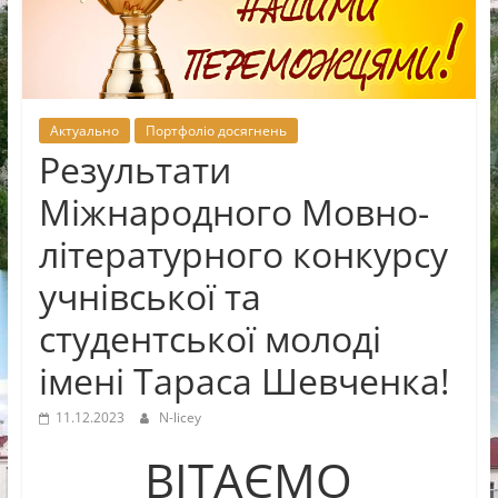
Новоселицької
міської
ради
Актуально
Портфоліо досягнень
Результати
Міжнародного Мовно-
літературного конкурсу
учнівської та
студентської молоді
імені Тараса Шевченка!
11.12.2023
N-licey
ВІТАЄМО