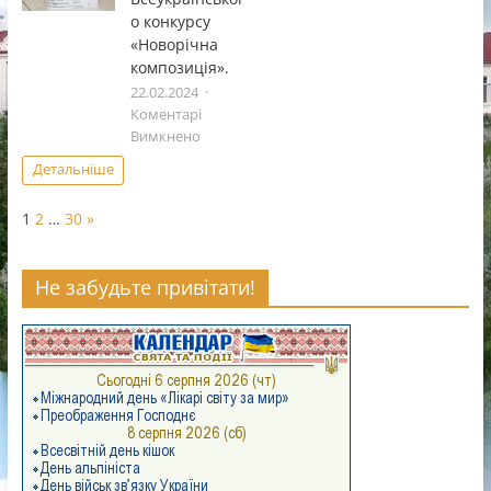
о конкурсу
творчостi
«Чистi
«Новорічна
роси».
композиція».
22.02.2024
Коментарі
до
Вимкнено
Підсумки
Детальніше
обласного
етапу
Page:
Next
1
2
…
30
»
Всеукраїнського
конкурсу
«Новорічна
Не забудьте привітати!
композиція».