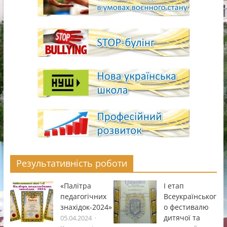
Результативність роботи
«Палітра
І етап
педагогічних
Всеукраïнськог
знахідок-2024»
о фестивалю
дитячоï та
05.04.2024