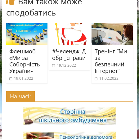
Вам також може
с
сподобатись
я
Флешмоб
#Челендж_Д
Тренінг “Ми
«Ми за
обрі_справи
за
Соборність
безпечний
19.12.2022
України»
Інтернет”
19.01.2022
11.02.2022
На часі: