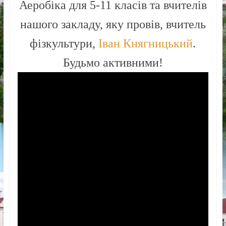
Аеробіка для 5-11 класів та вчителів
Новоселицької
міської
нашого закладу, яку провів, вчитель
ради
фізкультури,
Іван Княгницький
.
Будьмо активними!