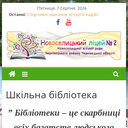
Перейти
П’ятниця, 7 Серпня, 2026
до
Останні:
Спортивні змагання «Старти надій»
вмісту
Вручення свідоцтв про базову середню освіту
Випускний початкової школи
Останній дзвоник – 2026
Благодійний концерт
Новоселицький
ліцей
Шкільна бібліотека
№2
” Бібліотеки – це скарбниці
Новоселицький
ліцей
№2
всіх багатств людського