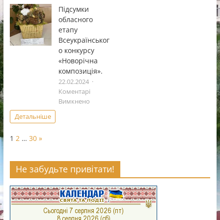
Всеукраï
Підсумки
фестивал
обласного
дитячоï
етапу
та
Всеукраїнськог
юнацькоï
о конкурсу
творчостi
«Чистi
«Новорічна
роси».
композиція».
22.02.2024
Коментарі
до
Вимкнено
Підсумки
Детальніше
обласного
етапу
Page:
Next
1
2
…
30
»
Всеукраїнського
конкурсу
«Новорічна
Не забудьте привітати!
композиція».