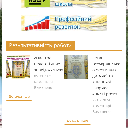
Результативність роботи
«Палітра
І етап
педагогічних
Всеукраïнськог
знахідок-2024»
о фестивалю
дитячоï та
05.04.2024
юнацькоï
Коментарі
до
творчостi
Вимкнено
«Палітра
«Чистi роси».
Детальніше
педагогічних
23.02.2024
знахідок-2024»
Коментарі
до
Вимкнено
І
Детальніше
етап