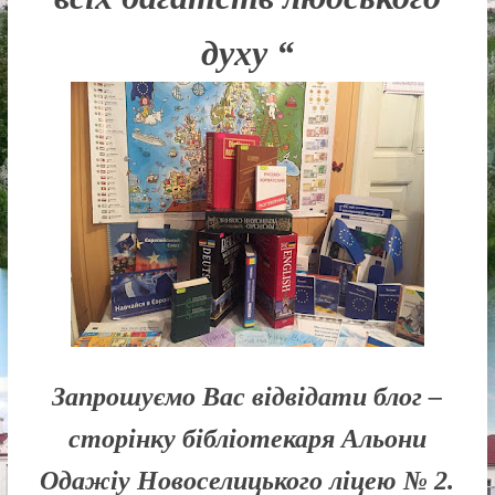
Новоселицької
міської
духу “
ради
Запрошуємо Вас відвідати блог –
сторінку бібліотекаря Альони
Одажіу Новоселицького ліцею № 2.