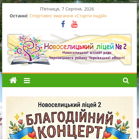
Перейти
П’ятниця, 7 Серпня, 2026
до
Останні:
Спортивні змагання «Старти надій»
вмісту
Вручення свідоцтв про базову середню освіту
Випускний початкової школи
Останній дзвоник – 2026
Благодійний концерт
Новоселицький
ліцей
№2
Новоселицький
ліцей
№2