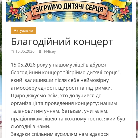
Новоселицької
міської
ради
Актуально
Благодійний концерт
15.05.2026
N-licey
15.05.2026 року у нашому ліцеї відбувся
благодійний концерт “Зігріймо дитячі серця”,
який залишивши після себе неймовірну
атмосферу єдності, щирості та підтримки.
Щиро дякуємо всім, хто долучився до
організації та проведення концерту: нашим
талановитим учням, батькам, учителям,
працівникам ліцею та кожному гостю, який був
сьогодні з нами.
Завдяки спільним зусиллям нам вдалося