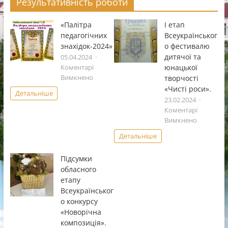
Результативність роботи
«Палітра
І етап
педагогічних
Всеукраïнськог
знахідок-2024»
о фестивалю
дитячоï та
05.04.2024
юнацькоï
Коментарі
до
творчостi
Вимкнено
«Палітра
«Чистi роси».
Детальніше
педагогічних
23.02.2024
знахідок-2024»
Коментарі
до
Вимкнено
І
Детальніше
етап
Всеукраï
Підсумки
фестивал
обласного
дитячоï
етапу
та
Всеукраїнськог
юнацькоï
о конкурсу
творчостi
«Чистi
«Новорічна
роси».
композиція».