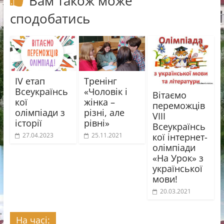
Вам також може
сподобатись
IV етап
Тренінг
Всеукраїнсь
«Чоловік і
Вітаємо
кої
жінка –
переможців
олімпіади з
різні, але
VIII
історії
рівні»
Всеукраїнсь
кої інтернет-
27.04.2023
25.11.2021
олімпіади
«На Урок» з
української
мови!
20.03.2021
На часі: