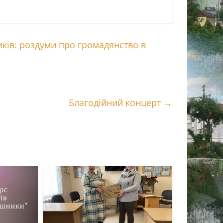
ків: роздуми про громадянство в
Благодійний концерт
→