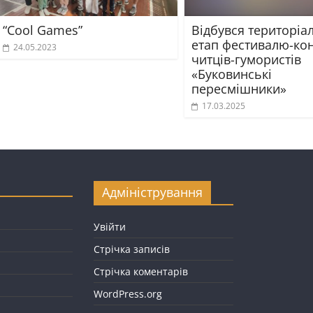
“Cool Games”
Відбувся територіа
етап фестивалю-ко
24.05.2023
читців-гумористів
«Буковинські
пересмішники»
17.03.2025
Адміністрування
Увійти
Стрічка записів
Стрічка коментарів
WordPress.org