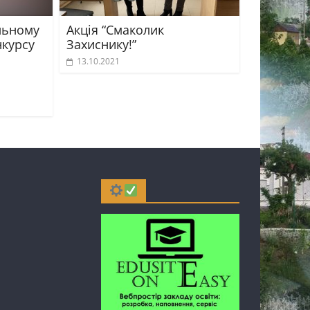
льному
Акція “Смаколик
нкурсу
Захиснику!”
13.10.2021