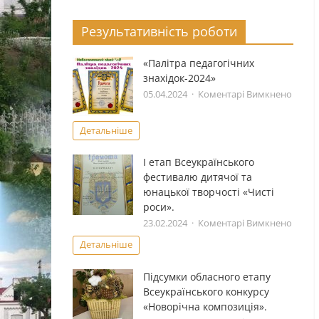
Результативність роботи
«Палітра педагогічних
знахідок-2024»
до
05.04.2024
Коментарі Вимкнено
«Палі
педаг
Детальніше
знахід
І етап Всеукраïнського
фестивалю дитячоï та
юнацькоï творчостi «Чистi
роси».
до
23.02.2024
Коментарі Вимкнено
І
Детальніше
етап
Всеук
Підсумки обласного етапу
фести
Всеукраїнського конкурсу
дитяч
«Новорічна композиція».
та