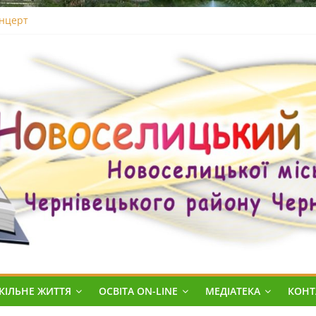
ик – 2026
онцерт
ання «Старти надій»
й
цтв про базову середню освіту
аткової школи
КІЛЬНЕ ЖИТТЯ
ОСВІТА ON-LINE
МЕДІАТЕКА
КОНТ