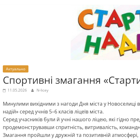
Актуально
Спортивні змагання «Старти
11.05.2026
N-licey
Минулими вихідними з нагоди Дня міста у Новоселиці в
надій» серед учнів 5–6 класів ліцеїв міста.
Серед учасників були й учні нашого ліцею, які гідно п
продемонструвавши спритність, витривалість, командн
Змагання пройшли у дружній та позитивній атмосфері,