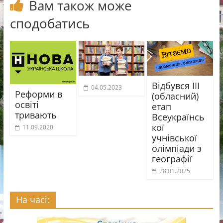
Вам також може
сподобатись
Відбувся ІІІ
04.05.2023
Реформи в
(обласний)
освіті
етап
тривають
Всеукраїнсь
кої
11.09.2020
учнівської
олімпіади з
географії
28.01.2025
На часі: