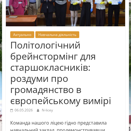
Новоселицької
міської
ради
Актуально
Навчальна діяльність
Політологічний
брейнстормінг для
старшокласників:
роздуми про
громадянство в
європейському вимірі
06.05.2026
N-licey
Команда нашого ліцею гідно представила
навчальний заклад, продемонструвавши