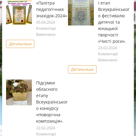
«Палітра
І етап
педагогічних
Всеукраïнськог
знахідок-2024»
о фестивалю
дитячоï та
05.04.2024
юнацькоï
Коментарі
до
творчостi
Вимкнено
«Палітра
«Чистi роси».
Детальніше
педагогічних
23.02.2024
знахідок-2024»
Коментарі
до
Вимкнено
І
Детальніше
етап
Всеукраï
Підсумки
фестивал
обласного
дитячоï
етапу
та
Всеукраїнськог
юнацькоï
о конкурсу
творчостi
«Чистi
«Новорічна
роси».
композиція».
22.02.2024
Коментарі