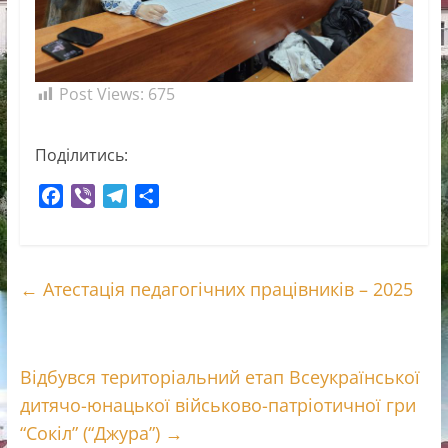
Post Views:
675
Поділитись:
F
V
T
П
a
i
e
о
c
b
l
д
e
e
e
і
←
Атестація педагогічних працівників – 2025
b
r
g
л
o
r
и
o
a
т
k
m
и
Відбувся територіальний етап Всеукраїнської
с
дитячо-юнацької військово-патріотичної гри
я
“Сокіл” (“Джура”)
→