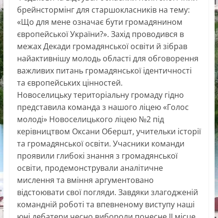
брейнстормінг для старшокласників на тему:
«Що для мене означає бути громадянином
європейської України?». Захід проводився в
межах Декади громадянської освіти й зібрав
найактивнішу молодь області для обговорення
важливих питань громадянської ідентичності
та європейських цінностей.
Новоселицьку територіальну громаду гідно
представила команда з нашого ліцею «Голос
молоді» Новоселицького ліцею №2 під
керівництвом Оксани Обершт, учительки історії
та громадянської освіти. Учасники команди
проявили глибокі знання з громадянської
освіти, продемонстрували аналітичне
мислення та вміння аргументовано
відстоювати свої погляди. Завдяки злагодженій
командній роботі та впевненому виступу наші
юні дебатери чесно вибороли почесне ІІ місце