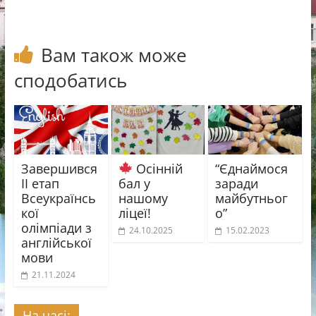
Вам також може
сподобатись
Завершився
Осінній
“Єднаймося
ІІ етап
бал у
заради
Всеукраїнсь
нашому
майбутньог
кої
ліцеї!
о”
олімпіади з
24.10.2025
15.02.2023
англійської
мови
21.11.2024
На часі: