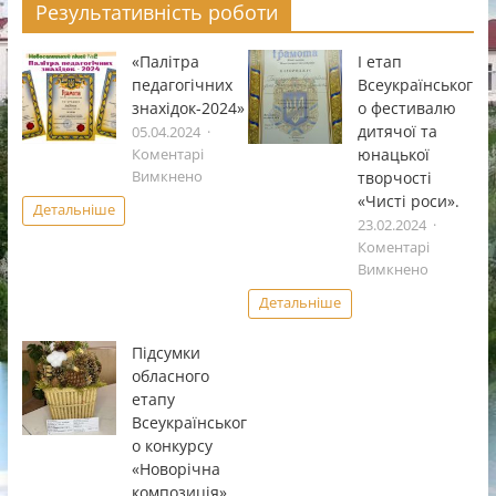
Результативність роботи
«Палітра
І етап
педагогічних
Всеукраïнськог
знахідок-2024»
о фестивалю
дитячоï та
05.04.2024
юнацькоï
Коментарі
до
творчостi
Вимкнено
«Палітра
«Чистi роси».
Детальніше
педагогічних
23.02.2024
знахідок-2024»
Коментарі
до
Вимкнено
І
Детальніше
етап
Всеукраï
Підсумки
фестивал
обласного
дитячоï
етапу
та
Всеукраїнськог
юнацькоï
о конкурсу
творчостi
«Чистi
«Новорічна
роси».
композиція».