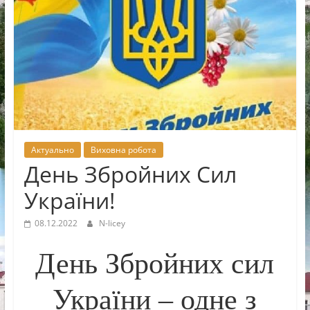
Новоселицької
міської
ради
Актуально
Виховна робота
День Збройних Сил
України!
08.12.2022
N-licey
День Збройних сил
України – одне з