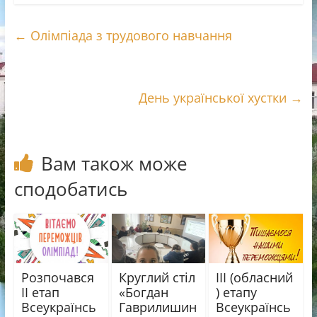
c
b
l
д
e
e
e
і
←
Олімпіада з трудового навчання
b
r
g
л
o
r
и
o
a
т
k
m
и
День української хустки
→
с
я
Вам також може
сподобатись
Розпочався
Круглий стіл
ІІІ (обласний
ІІ етап
«Богдан
) етапу
Всеукраїнсь
Гаврилишин
Всеукраїнсь