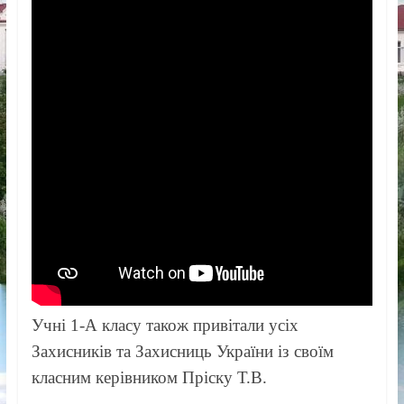
Учні 1-А класу також привітали усіх
Захисників та Захисниць України із своїм
класним керівником Пріску Т.В.