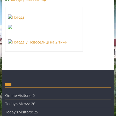
Online Visitors:
0
Today's Views:
26
Today's Visitors:
25