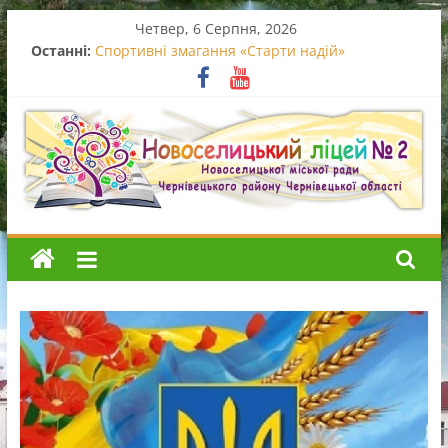
Перейти
Четвер, 6 Серпня, 2026
до
Останні:
Благодійний концерт
вмісту
Спортивні змагання «Старти надій»
Вручення свідоцтв про базову середню освіту
Випускний початкової школи
Останній дзвоник – 2026
Новоселицький
ліцей
№2
Новоселицький
ліцей
№2