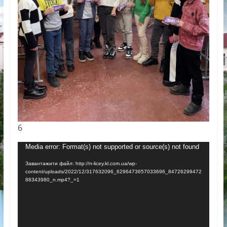
6
Відеопрогравач
Media error: Format(s) not supported or source(s) not found
Завантажити файл: http://n-licey.kl.com.ua/wp-
content/uploads/2022/12/317632096_6296473657033696_84726299472
88343980_n.mp4?_=1