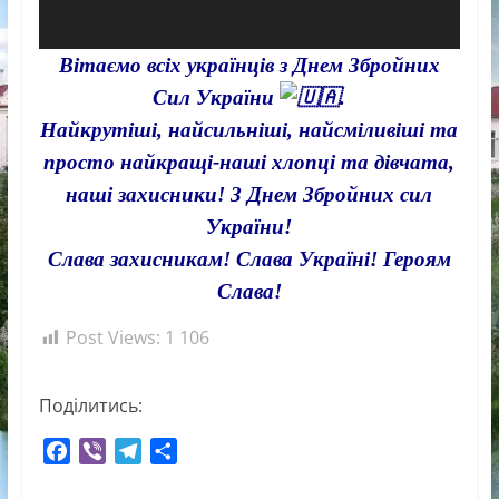
Вітаємо всіх українців з Днем Збройних
Сил України
.
Найкрутіші, найсильніші, найсміливіші та
просто найкращі-наші хлопці та дівчата,
наші захисники! З Днем Збройних сил
України!
Слава захисникам! Слава Україні! Героям
Слава!
Post Views:
1 106
Поділитись:
F
V
T
П
a
i
e
о