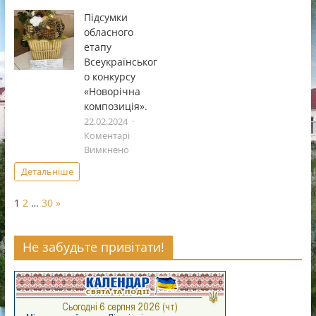
Всеукраï
Підсумки
фестивал
обласного
дитячоï
етапу
та
Всеукраїнськог
юнацькоï
о конкурсу
творчостi
«Чистi
«Новорічна
роси».
композиція».
22.02.2024
Коментарі
до
Вимкнено
Підсумки
Детальніше
обласного
етапу
Page:
Next
1
2
…
30
»
Всеукраїнського
конкурсу
«Новорічна
Не забудьте привітати!
композиція».