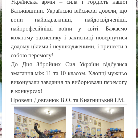
Українська армія – сила і гордість нашої
Батьківщини. Українські військові довели, що
вони найвідважніші, найдосвідченіші,
найпрофесійніші воїни у світі. Бажаємо
кожному захиснику і захисниці повернутися
додому цілими і неушкодженими, і принести з
собою перемогу!
До Дня Збройних Сил України відбулися
змагання між 11 та 10 класом. Хлопці мужньо
виконували завдання та виборювали перемогу
в конкурсах!
Провели Довганюк В.О. та Княгницький І.М.