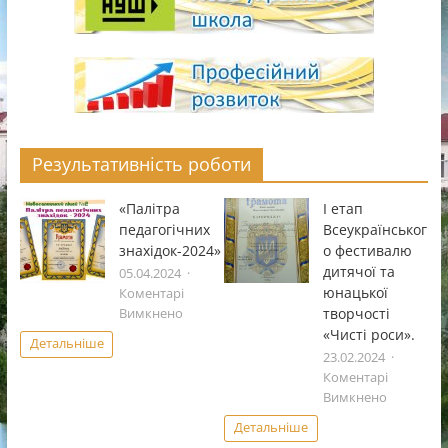
Результативність роботи
«Палітра
І етап
педагогічних
Всеукраïнськог
знахідок-2024»
о фестивалю
дитячоï та
05.04.2024
юнацькоï
Коментарі
до
творчостi
Вимкнено
«Палітра
«Чистi роси».
Детальніше
педагогічних
23.02.2024
знахідок-2024»
Коментарі
до
Вимкнено
І
Детальніше
етап