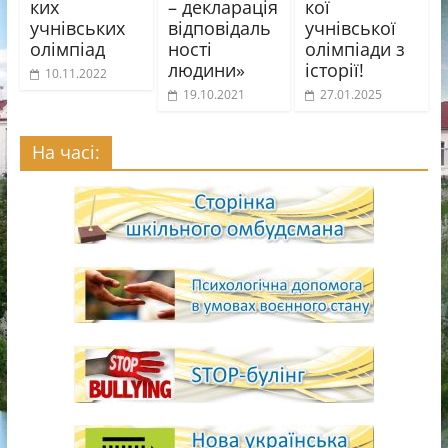
ких
– декларація
кої
учнівських
відповідаль
учнівської
олімпіад
ності
олімпіади з
людини»
історії!
10.11.2022
19.10.2021
27.01.2025
На часі: