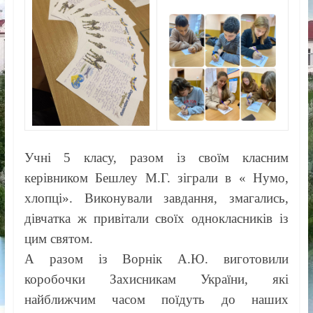
Учні 5 класу, разом із своїм класним
керівником Бешлеу М.Г. зіграли в « Нумо,
хлопці». Виконували завдання, змагались,
дівчатка ж привітали своїх однокласників із
цим святом.
А разом із Ворнік А.Ю. виготовили
коробочки Захисникам України, які
найближчим часом поїдуть до наших