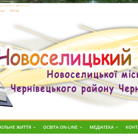
аткової школи
ик – 2026
й
онцерт
ання «Старти надій»
цтв про базову середню освіту
КІЛЬНЕ ЖИТТЯ
ОСВІТА ON-LINE
МЕДІАТЕКА
КОНТ