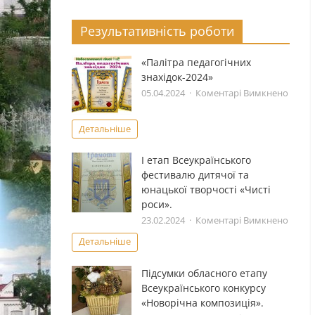
Результативність роботи
«Палітра педагогічних
знахідок-2024»
до
05.04.2024
Коментарі Вимкнено
«Палі
педаг
Детальніше
знахід
І етап Всеукраïнського
фестивалю дитячоï та
юнацькоï творчостi «Чистi
роси».
до
23.02.2024
Коментарі Вимкнено
І
Детальніше
етап
Всеук
Підсумки обласного етапу
фести
Всеукраїнського конкурсу
дитяч
«Новорічна композиція».
та