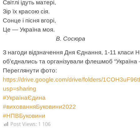
коï
Світлі ідуть матері,
мки
остi
Зір їх красою сія.
ного
Сонце і пісня вгорі,
раїнського
Це — Україна моя.
рсу
В. Сосюра
річна
зиція».
З нагоди відзначення Дня Єднання, 1-11 класи 
об’єднались та організували флешмоб “Україна 
Переглянути фото:
https://drive.google.com/drive/folders/1COH3u
usp=sharing
#УкраїнаЄдина
#вихованняБуковини2022
#НПВБуковини
Post Views:
1 106