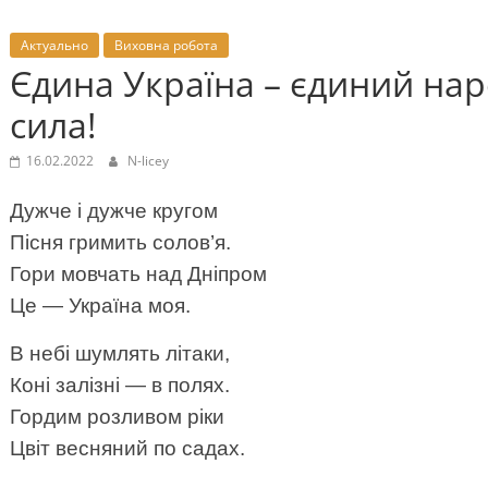
Актуально
Виховна робота
Єдина Україна – єдиний нар
сила!
16.02.2022
N-licey
тра
огічних
ок-2024»
Дужче і дужче кругом
Пісня гримить солов’я.
Гори мовчать над Дніпром
Це — Україна моя.
В небі шумлять літаки,
Коні залізні — в полях.
раïнського
Гордим розливом ріки
валю
Цвіт весняний по садах.
оï