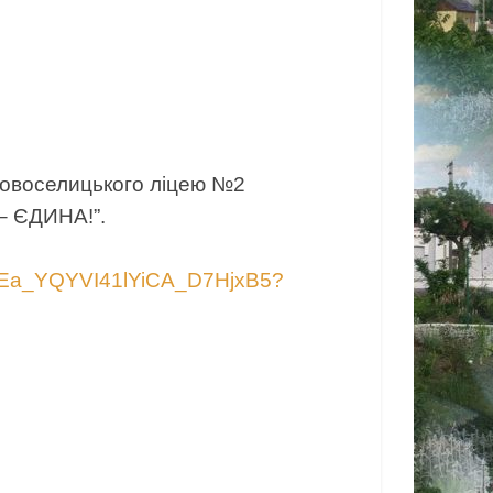
Новоселицького ліцею №2
– ЄДИНА!”.
F96tEa_YQYVI41lYiCA_D7HjxB5?