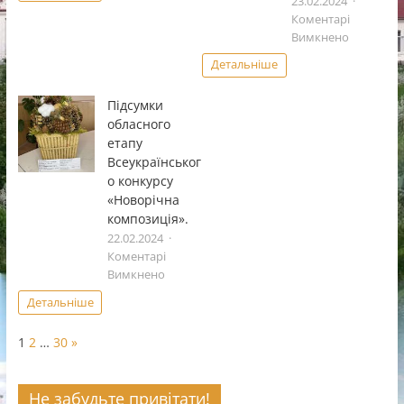
23.02.2024
знахідок-2024»
Коментарі
до
Вимкнено
І
Детальніше
етап
Всеукраï
Підсумки
фестивал
обласного
дитячоï
етапу
та
Всеукраїнськог
юнацькоï
о конкурсу
творчостi
«Чистi
«Новорічна
роси».
композиція».
22.02.2024
Коментарі
до
Вимкнено
Підсумки
Детальніше
обласного
етапу
Page:
Next
1
2
…
30
»
Всеукраїнського
конкурсу
«Новорічна
Не забудьте привітати!
композиція».