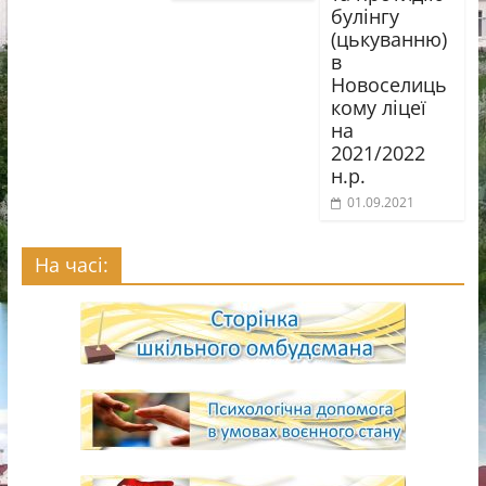
булінгу
(цькуванню)
в
Новоселиць
кому ліцеї
на
2021/2022
н.р.
01.09.2021
На часі: