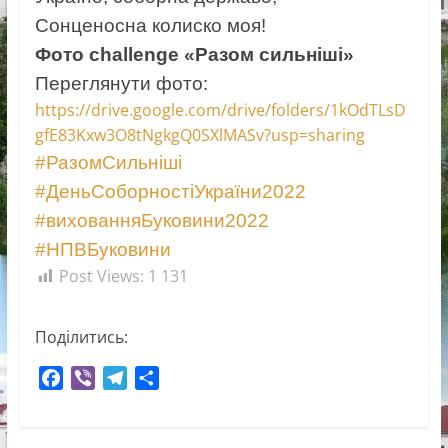
Сонценосна колиско моя!
Фото challenge «Разом сильніші»
Переглянути фото:
https://drive.google.com/drive/folders/1kOdTLsD
gfE83Kxw3O8tNgkgQ0SXlMASv?usp=sharing
#РазомСильніші
#ДеньСоборностіУкраїни2022
#вихованняБуковини2022
#НПВБуковини
Post Views:
1 131
Поділитись:
F
V
T
П
a
i
e
о
c
b
l
д