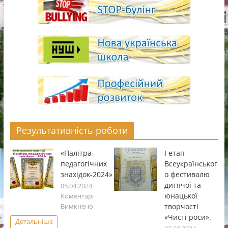
Результативність роботи
«Палітра
І етап
педагогічних
Всеукраïнськог
знахідок-2024»
о фестивалю
дитячоï та
05.04.2024
юнацькоï
Коментарі
до
творчостi
Вимкнено
«Палітра
«Чистi роси».
Детальніше
педагогічних