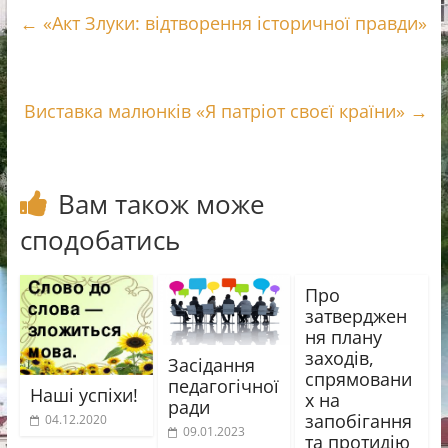
e
e
e
і
←
«Акт Злуки: відтворення історичної правди»
b
r
g
л
o
r
и
o
a
т
k
m
и
Виставка малюнків «Я патріот своєї країни»
→
с
я
Вам також може
сподобатись
Про
затверджен
ня плану
заходів,
Засідання
спрямовани
педагогічної
Наші успіхи!
х на
ради
запобігання
04.12.2020
09.01.2023
та протидію