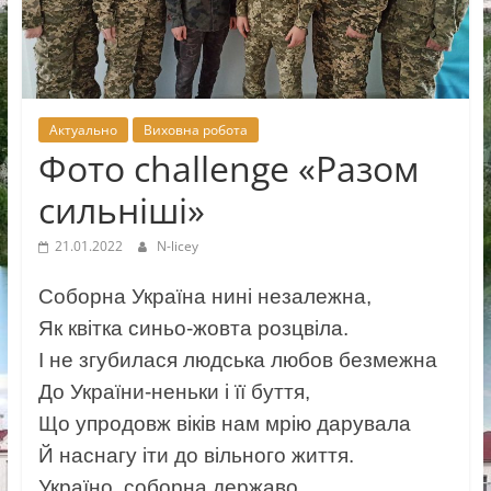
Новоселицької
міської
ради
Актуально
Виховна робота
Фото challenge «Разом
сильніші»
21.01.2022
N-licey
Соборна Україна нині незалежна,
Як квітка синьо-жовта розцвіла.
І не згубилася людська любов безмежна
До України-неньки і її буття,
Що упродовж віків нам мрію дарувала
Й наснагу іти до вільного життя.
Україно, соборна державо,