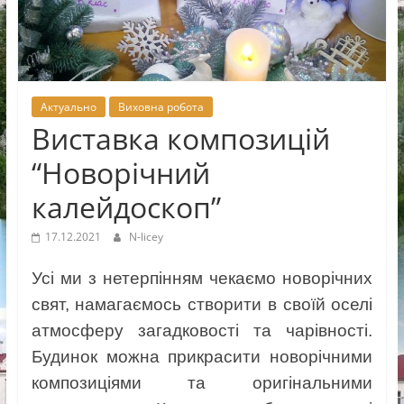
Новоселицької
міської
ради
Актуально
Виховна робота
Виставка композицій
“Новорічний
калейдоскоп”
17.12.2021
N-licey
Усі ми з нетерпінням чекаємо новорічних
свят, намагаємось створити в своїй оселі
атмосферу загадковості та чарівності.
Будинок можна прикрасити новорічними
композиціями та оригінальними