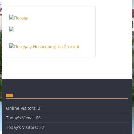
Online Visitors:
0
Today's Views:
66
Today's Visitors:
32