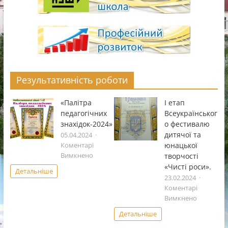
Результативність роботи
«Палітра
І етап
педагогічних
Всеукраïнськог
знахідок-2024»
о фестивалю
дитячоï та
05.04.2024
юнацькоï
Коментарі
до
творчостi
Вимкнено
«Палітра
«Чистi роси».
Детальніше
педагогічних
23.02.2024
знахідок-2024»
Коментарі
до
Вимкнено
І
Детальніше
етап