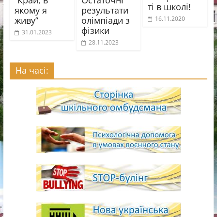
ті в школі!
якому я
результати
живу”
олімпіади з
16.11.2020
фізики
31.01.2023
28.11.2023
На часі: