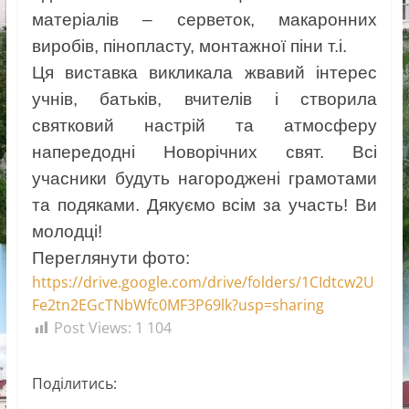
матеріалів – серветок, макаронних
виробів, пінопласту, монтажної піни т.і.
Ця виставка викликала жвавий інтерес
учнів, батьків, вчителів і створила
святковий настрій та атмосферу
напередодні Новорічних свят. Всі
учасники будуть нагороджені грамотами
та подяками. Дякуємо всім за участь! Ви
молодці!
Переглянути фото:
https://drive.google.com/drive/folders/1CIdtcw2U
Fe2tn2EGcTNbWfc0MF3P69lk?usp=sharing
Post Views:
1 104
Поділитись: