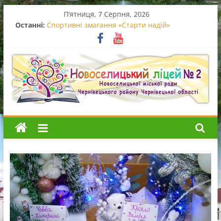
Перейти
П’ятниця, 7 Серпня, 2026
до
Останні:
Спортивні змагання «Старти надій»
вмісту
Вручення свідоцтв про базову середню освіту
Випускний початкової школи
Останній дзвоник – 2026
Благодійний концерт
Новоселицький
ліцей
№2
Новоселицький
ліцей
№2