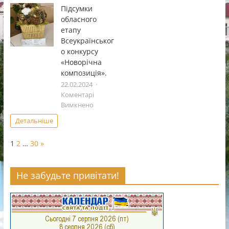
Всеукраï
Підсумки
фестивал
обласного
дитячоï
етапу
та
Всеукраїнськог
юнацькоï
о конкурсу
творчостi
«Чистi
«Новорічна
роси».
композиція».
22.02.2024
Коментарі
до
Вимкнено
Підсумки
Детальніше
обласного
етапу
Page:
Next
1
2
…
30
»
Всеукраїнського
конкурсу
«Новорічна
Не забудьте привітати!
композиція».