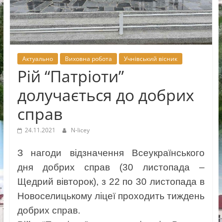
Новоселицької
міської
ради
Актуально
Виховна робота
Учнівський вісник
Рій “Патріоти”
долучається до добрих
справ
24.11.2021
N-licey
З нагоди відзначення Всеукраїнського
дня добрих справ (30 листопада –
Щедрий вівторок), з 22 по 30 листопада в
Новоселицькому ліцеї проходить тиждень
добрих справ.