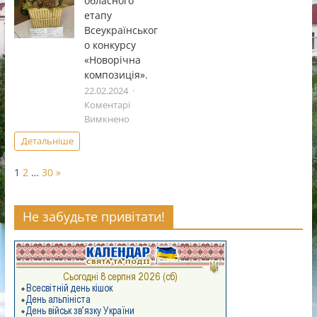
обласного
дитячоï
етапу
та
Всеукраїнськог
юнацькоï
о конкурсу
творчостi
«Чистi
«Новорічна
роси».
композиція».
22.02.2024
Коментарі
до
Вимкнено
Підсумки
Детальніше
обласного
етапу
Page:
Next
1
2
…
30
»
Всеукраїнського
конкурсу
«Новорічна
Не забудьте привітати!
композиція».