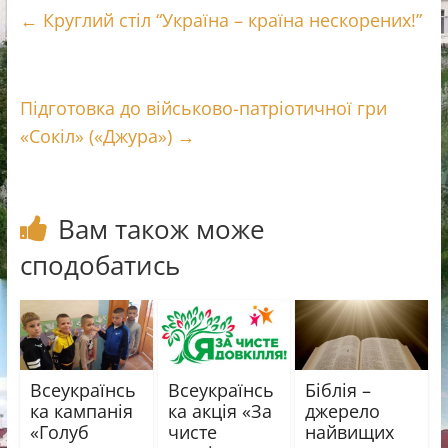
←
Круглий стіл “Україна – країна нескорених!”
b
r
g
л
o
r
и
o
a
т
k
m
и
Підготовка до військово-патріотичної гри
с
«Сокіл» («Джура»)
→
я
Вам також може
сподобатись
Всеукраїнсь
Всеукраїнсь
Біблія –
ка кампанія
ка акція «За
джерело
«Голуб
чисте
найвищих