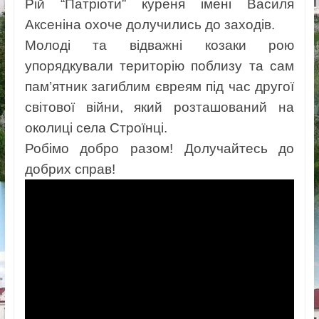
Рій “Патріоти” куреня імені Василя
Аксеніна охоче долучились до заходів.
Молоді та відважні козаки рою
упорядкували територію поблизу та сам
пам’ятник загиблим євреям під час другої
світової війни, який розташований на
околиці села Строїнці.
Робімо добро разом! Долучайтесь до
добрих справ!