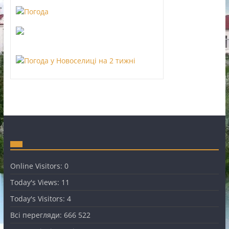
Online Visitors:
0
Today's Views:
11
Today's Visitors:
4
Всі перегляди:
666 522