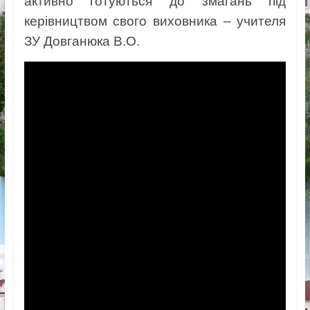
активно готуються до змагань під
керівництвом свого виховника – учителя
ЗУ Довганюка В.О.