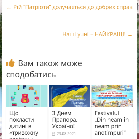
e
e
e
і
←
Рій “Патріоти” долучається до добрих справ
b
r
g
л
o
r
и
o
a
т
k
m
и
Наші учні – НАЙКРАЩІ!
→
с
я
Вам також може
сподобатись
Що
З Днем
Festivalul
покласти
Прапора,
„Din neam în
дитині в
Україно!
neam prin
«тривожну
anotimpuri”
23.08.2021
валізку»: