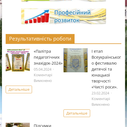
Результативність роботи
«Палітра
І етап
педагогічних
Всеукраïнськог
знахідок-2024»
о фестивалю
дитячоï та
05.04.2024
юнацькоï
Коментарі
до
творчостi
Вимкнено
«Палітра
«Чистi роси».
Детальніше
педагогічних
23.02.2024
знахідок-2024»
Коментарі
до
Вимкнено
І
Детальніше
етап
Всеукраï
Підсумки
фестивал