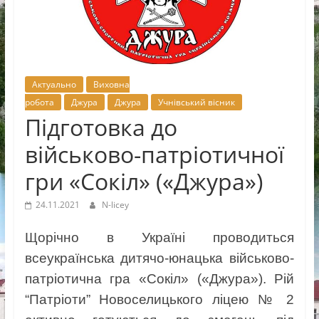
Новоселицької
міської
ради
Актуально
Виховна
робота
Джура
Джура
Учнівський вісник
Підготовка до
військово-патріотичної
гри «Сокіл» («Джура»)
24.11.2021
N-licey
Щорічно в Україні проводиться
всеукраїнська дитячо-юнацька військово-
патріотична гра «Сокіл» («Джура»). Рій
“Патріоти” Новоселицького ліцею № 2