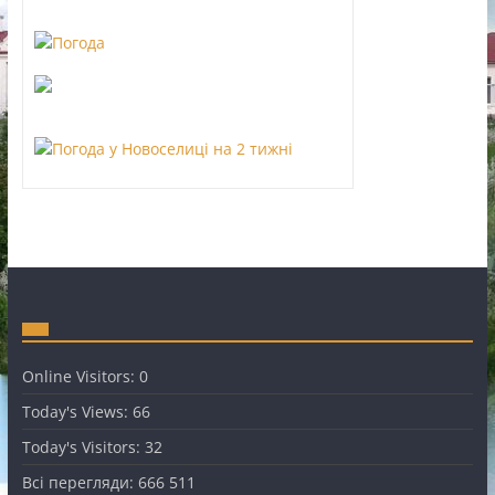
Online Visitors:
0
Today's Views:
66
Today's Visitors:
32
Всі перегляди:
666 511