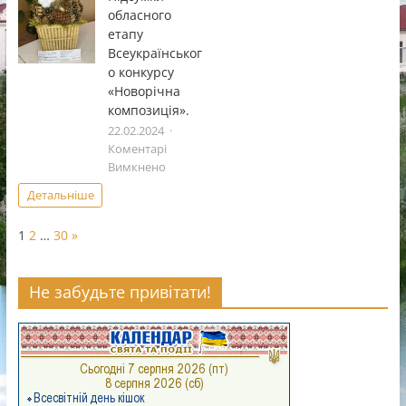
обласного
дитячоï
етапу
та
Всеукраїнськог
юнацькоï
о конкурсу
творчостi
«Чистi
«Новорічна
роси».
композиція».
22.02.2024
Коментарі
до
Вимкнено
Підсумки
Детальніше
обласного
етапу
Page:
Next
1
2
…
30
»
Всеукраїнського
конкурсу
«Новорічна
Не забудьте привітати!
композиція».