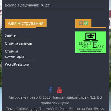
Всього відвідувачів:
76 221
Адміністрування
Увійти
Стрічка записів
Стрічка
коментарів
WordPress.org
Авторське право © 2026
Новоселицький ліцей №2
. Всі
права захищено.
Тема:
ColorMag
від ThemeGrill. Розроблено на
WordPress
.