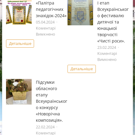
«Палітра
І етап
педагогічних
Всеукраïнськог
знахідок-2024»
о фестивалю
дитячоï та
05.04.2024
юнацькоï
Коментарі
до
творчостi
Вимкнено
«Палітра
«Чистi роси».
Детальніше
педагогічних
23.02.2024
знахідок-2024»
Коментарі
до
Вимкнено
І
Детальніше
етап
Всеукраï
Підсумки
фестивал
обласного
дитячоï
етапу
та
Всеукраїнськог
юнацькоï
о конкурсу
творчостi
«Чистi
«Новорічна
роси».
композиція».
22.02.2024
Коментарі