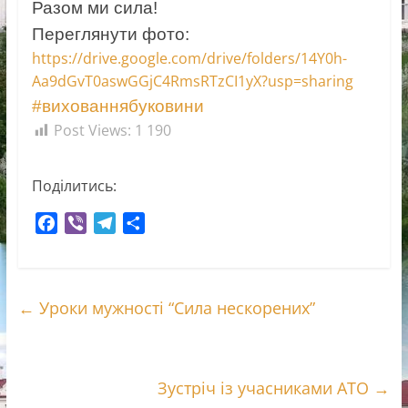
Разом ми сила!
Переглянути фото:
https://drive.google.com/drive/folders/14Y0h-
Aa9dGvT0aswGGjC4RmsRTzCI1yX?usp=sharing
#вихованнябуковини
Post Views:
1 190
Поділитись:
F
V
T
П
a
i
e
о
c
b
l
д
e
e
e
і
←
Уроки мужності “Сила нескорених”
b
r
g
л
o
r
и
o
a
т
k
m
и
Зустріч із учасниками АТО
→
с