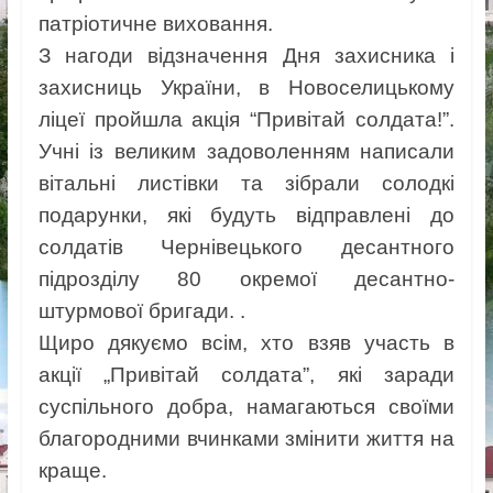
патріотичне виховання.
З нагоди відзначення Дня захисника і
захисниць України, в Новоселицькому
ліцеї пройшла акція “Привітай солдата!”.
Учні із великим задоволенням написали
вітальні листівки та зібрали солодкі
подарунки, які будуть відправлені до
солдатів Чернівецького десантного
підрозділу 80 окремої десантно-
штурмової бригади. .
Щиро дякуємо всім, хто взяв участь в
акції „Привітай солдата”, які заради
суспільного добра, намагаються своїми
благородними вчинками змінити життя на
краще.