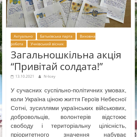
Новоселицької
міської
ради
Актуально
Батьківська парта
Виховна
робота
Учнівський вісник
Загальношкільна акція
“Привітай солдата!”
13.10.2021
N-licey
У сучасних суспільно-політичних умовах,
коли Україна ціною життя Героїв Небесної
Сотні, зусиллями українських військових,
добровольців, волонтерів відстоює
свободу і територіальну цілісність,
пріоритетного значення набуває