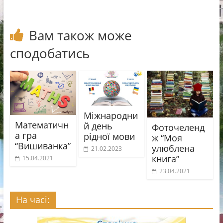
я
Вам також може
сподобатись
Міжнародни
Математичн
й день
Фоточеленд
а гра
рідної мови
ж “Моя
“Вишиванка”
улюблена
21.02.2023
книга”
15.04.2021
23.04.2021
На часі: