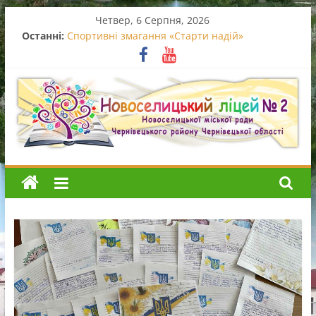
Перейти
Четвер, 6 Серпня, 2026
до
Останні:
Спортивні змагання «Старти надій»
вмісту
Вручення свідоцтв про базову середню освіту
Випускний початкової школи
Останній дзвоник – 2026
Благодійний концерт
Новоселицький
ліцей
№2
Новоселицький
ліцей
№2