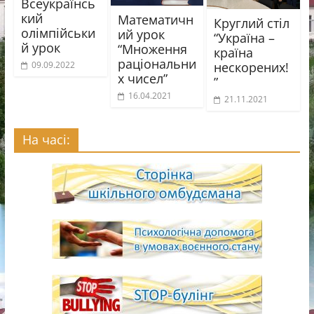
Всеукраїнсь
кий
Математичн
Круглий стіл
олімпійськи
ий урок
“Україна –
й урок
“Множення
країна
раціональни
нескорених!
09.09.2022
х чисел”
”
16.04.2021
21.11.2021
На часі: