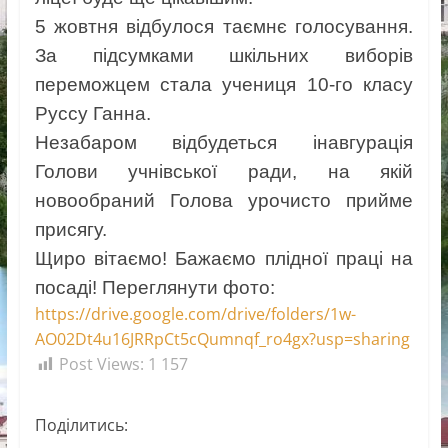
5 жовтня відбулося таємнє голосування.
За підсумками шкільних виборів
переможцем стала учениця 10-го класу
Руссу Ганна.
Незабаром відбудеться інавгурація
Голови учнівської ради, на якій
новообраний Голова урочисто прийме
присягу.
Щиро вітаємо! Бажаємо плідної праці на
посаді! Переглянути фото:
https://drive.google.com/drive/folders/1w-
AO02Dt4u16JRRpCt5cQumnqf_ro4gx?usp=sharing
Post Views:
1 157
Поділитись: