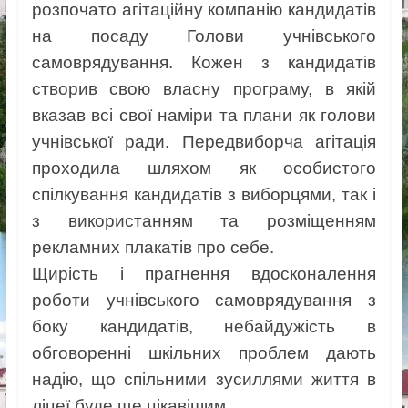
розпочато агітаційну компанію кандидатів
на посаду Голови учнівського
самоврядування. Кожен з кандидатів
створив свою власну програму, в якій
вказав всі свої наміри та плани як голови
учнівської ради. Передвиборча агітація
проходила шляхом як особистого
спілкування кандидатів з виборцями, так і
з використанням та розміщенням
рекламних плакатів про себе.
Щирість і прагнення вдосконалення
роботи учнівського самоврядування з
боку кандидатів, небайдужість в
обговоренні шкільних проблем дають
надію, що спільними зусиллями життя в
ліцеї буде ще цікавішим.