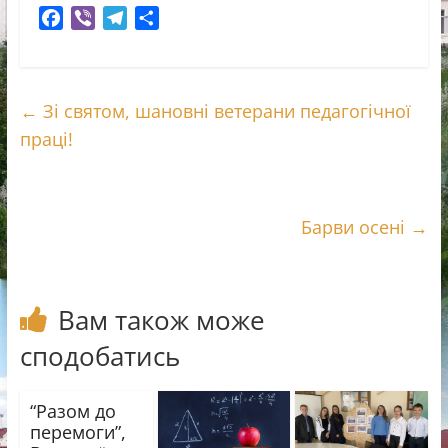
F
V
T
П
a
i
e
о
c
b
l
д
e
e
e
і
←
Зі святом, шановні ветерани педагогічної
b
r
g
л
праці!
o
r
и
o
a
т
k
m
и
с
Барви осені
→
я
Вам також може
сподобатись
“Разом до
перемоги”,