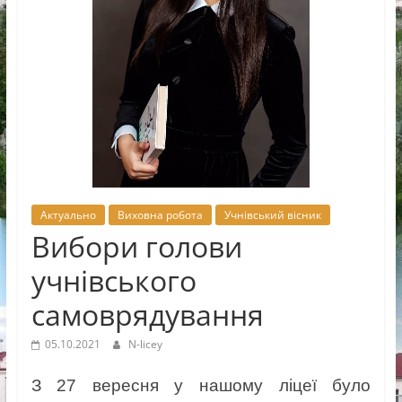
Новоселицької
міської
ради
Актуально
Виховна робота
Учнівський вісник
Вибори голови
учнівського
самоврядування
05.10.2021
N-licey
З 27 вересня у нашому ліцеї було