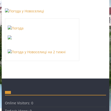
Online Visitors:
0
Today's Views:
0