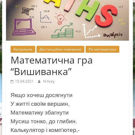
Новоселицької
міської
ради
Актуально
Дистанційне навчання
Рік математики
Математична гра
“Вишиванка”
15.04.2021
N-licey
Якщо хочеш досягнути
У житті своїм вершин,
Математику збагнути
Мусиш тонко, до глибин.
Калькулятор і комп’ютер,-