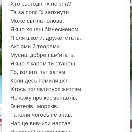
Хто сьогодні їх не зна?
Та за пояс їх запхнути
Може світла голова.
Якщо хочеш бізнесменом
Після школи, друже, стать,
Аксіоми й теореми
Мусиш добре пам’ятать.
Якщо лікарем ти станеш,
То, колего, тут затям
Коли десь помилишся –
Хтось поплатиться життям.
Не кажу про космонавтів,
Вчителів і моряків.
Та коли чогось не знав,
Час це вивчити настав.
Не махай на все рукою,