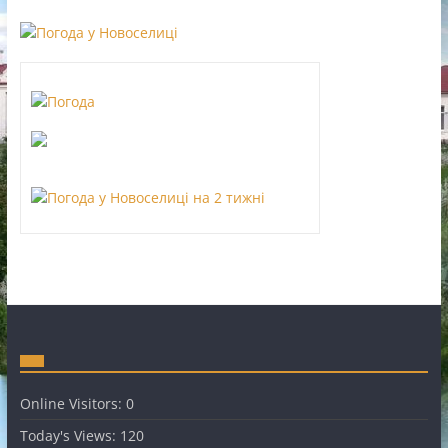
Online Visitors:
0
Today's Views:
120