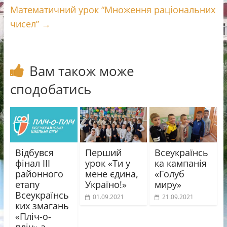
k
m
и
Математичний урок “Множення раціональних
с
чисел”
→
я
Вам також може
сподобатись
Відбувся
Перший
Всеукраїнсь
фінал ІІІ
урок «Ти у
ка кампанія
районного
мене єдина,
«Голуб
етапу
Україно!»
миру»
Всеукраїнсь
01.09.2021
21.09.2021
ких змагань
«Пліч-о-