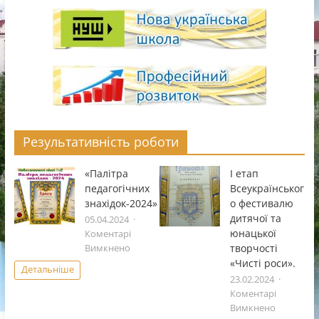
Результативність роботи
«Палітра
І етап
педагогічних
Всеукраïнськог
знахідок-2024»
о фестивалю
дитячоï та
05.04.2024
юнацькоï
Коментарі
до
творчостi
Вимкнено
«Палітра
«Чистi роси».
Детальніше
педагогічних
23.02.2024
знахідок-2024»
Коментарі
до
Вимкнено