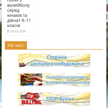
пліч» з
волейболу
серед
юнаків та
дівчат 9–11
класів
04.03.2026
На часі: