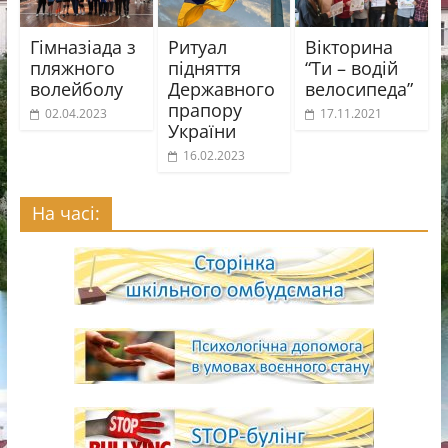
Гімназіада з
Ритуал
Вікторина
пляжного
підняття
“Ти – водій
волейболу
Державного
велосипеда”
прапору
02.04.2023
17.11.2021
України
16.02.2023
На часі: