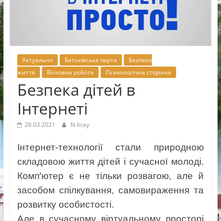
Новоселицької
міської
ради
Актуально
Батьківська парта
Безпека
життя
Виховна робота
Психологічна сторінка
Безпека дітей в
Інтернеті
26.03.2021
N-licey
Інтернет-технології стали природною
складовою життя дітей і сучасної молоді.
Комп′ютер є не тільки розвагою, але й
засобом спілкування, самовираження та
розвитку особистості.
Але в сучасному віртуальному просторі