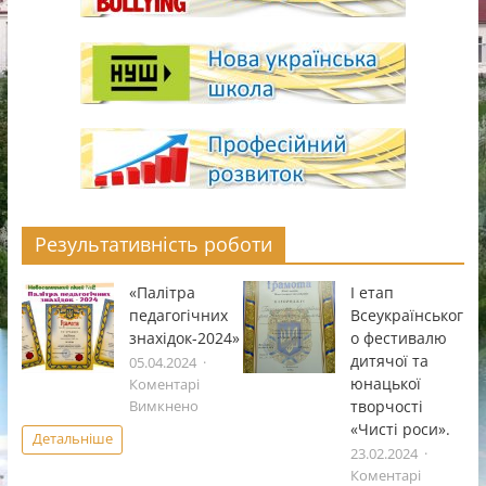
Результативність роботи
«Палітра
І етап
педагогічних
Всеукраïнськог
знахідок-2024»
о фестивалю
дитячоï та
05.04.2024
юнацькоï
Коментарі
до
творчостi
Вимкнено
«Палітра
«Чистi роси».
Детальніше
педагогічних
23.02.2024
знахідок-2024»
Коментарі