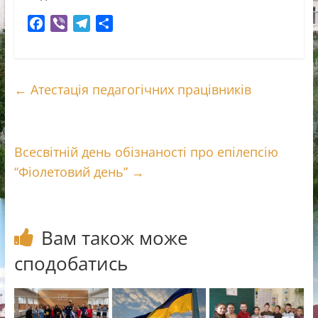
F
V
T
П
a
i
e
о
c
b
l
д
e
e
e
і
←
Атестація педагогічних працівників
b
r
g
л
o
r
и
o
a
т
k
m
и
Всесвітній день обізнаності про епілепсію
с
“Фіолетовий день”
→
я
Вам також може
сподобатись