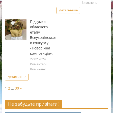
до
Вимкнено
І
Детальніше
етап
Всеукраï
Підсумки
фестивал
обласного
дитячоï
етапу
та
Всеукраїнськог
юнацькоï
о конкурсу
творчостi
«Чистi
«Новорічна
роси».
композиція».
22.02.2024
Коментарі
до
Вимкнено
Підсумки
Детальніше
обласного
етапу
Page:
Next
1
2
…
30
»
Всеукраїнського
конкурсу
«Новорічна
Не забудьте привітати!
композиція».