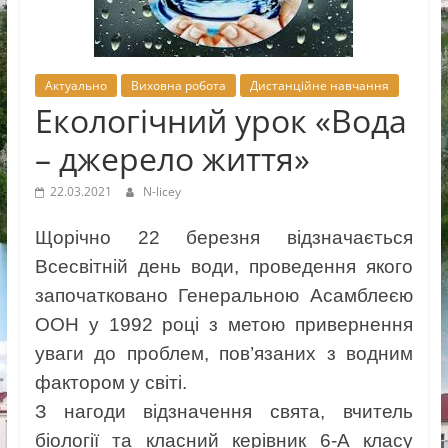
Новоселицької
міської
ради
Актуально
Виховна робота
Дистанційне навчання
Екологічний урок «Вода
– джерело життя»
22.03.2021
N-licey
Щорічно 22 березня відзначається
Всесвітній день води, проведення якого
започатковано Генеральною Асамблеєю
ООН у 1992 році з метою привернення
уваги до проблем, пов’язаних з водним
фактором у світі.
З нагоди відзначення свята, вчитель
біології та класний керівник 6-А класу