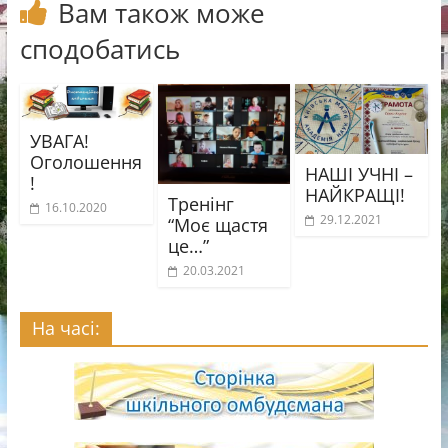
Вам також може
сподобатись
УВАГА!
Оголошення
НАШІ УЧНІ –
!
НАЙКРАЩІ!
Тренінг
16.10.2020
29.12.2021
“Моє щастя
це…”
20.03.2021
На часі: