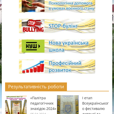
Результативність роботи
«Палітра
І етап
педагогічних
Всеукраïнськог
знахідок-2024»
о фестивалю
дитячоï та