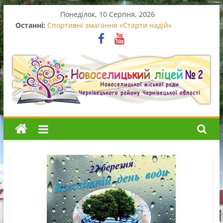
Перейти
Понеділок, 10 Серпня, 2026
до
Останні:
Спортивні змагання «Старти надій»
вмісту
Вручення свідоцтв про базову середню освіту
Випускний початкової школи
Останній дзвоник – 2026
Благодійний концерт
Новоселицький
ліцей
№2
Новоселицький
ліцей
№2