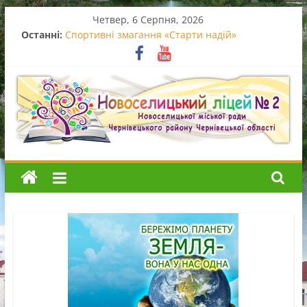
Перейти
Четвер, 6 Серпня, 2026
до
Останні:
Спортивні змагання «Старти надій»
вмісту
Вручення свідоцтв про базову середню освіту
Випускний початкової школи
Останній дзвоник – 2026
Благодійний концерт
Новоселицький
ліцей
№2
Новоселицький
ліцей
№2