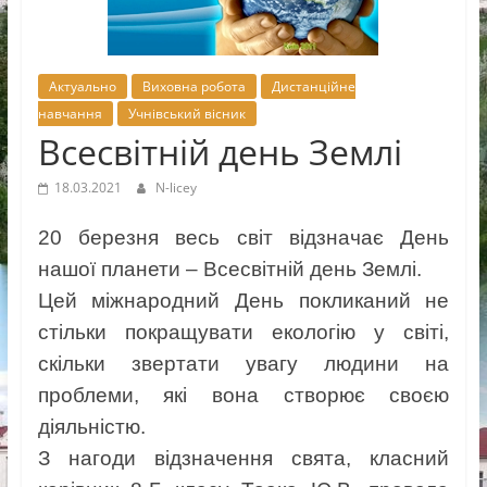
Новоселицької
міської
ради
Актуально
Виховна робота
Дистанційне
навчання
Учнівський вісник
Всесвітній день Землі
18.03.2021
N-licey
20 березня весь світ відзначає День
нашої планети – Всесвітній день Землі.
Цей міжнародний День покликаний не
стільки покращувати екологію у світі,
скільки звертати увагу людини на
проблеми, які вона створює своєю
діяльністю.
З нагоди відзначення свята, класний