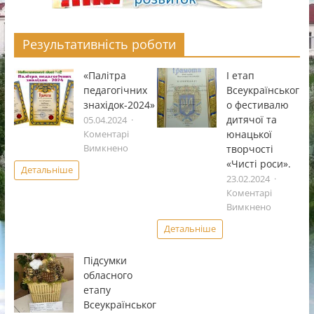
Результативність роботи
«Палітра
І етап
педагогічних
Всеукраïнськог
знахідок-2024»
о фестивалю
дитячоï та
05.04.2024
юнацькоï
Коментарі
до
творчостi
Вимкнено
«Палітра
«Чистi роси».
Детальніше
педагогічних
23.02.2024
знахідок-2024»
Коментарі
до
Вимкнено
І
Детальніше
етап
Всеукраï
Підсумки
фестивал
обласного
дитячоï
етапу
та
Всеукраїнськог
юнацькоï