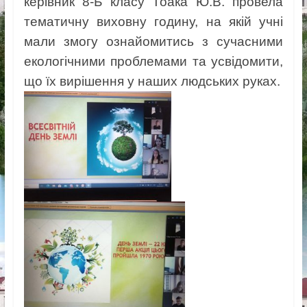
керівник 8-Б класу Тоака Ю.В. провела
тематичну виховну годину, на якій учні
мали змогу ознайомитись з сучасними
екологічними проблемами та усвідомити,
що їх вирішення у наших людських руках.