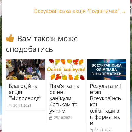
o
a
т
k
m
и
Всеукраїнська акція “Годівничка”
→
с
я
Вам також може
сподобатись
Благодійна
Пам’ятка на
Результати І
акція
осінні
етап
“Милосердя”
канікули
Всеукраїнсь
батькам та
кої
30.11.2021
учням
олімпіади з
інформатик
25.10.2021
и
04.11.2025