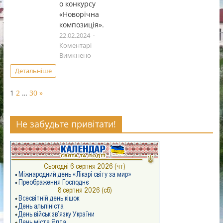
о конкурсу
творчостi
«Чистi
«Новорічна
роси».
композиція».
22.02.2024
Коментарі
до
Вимкнено
Підсумки
Детальніше
обласного
етапу
Page:
Next
1
2
…
30
»
Всеукраїнського
конкурсу
«Новорічна
Не забудьте привітати!
композиція».