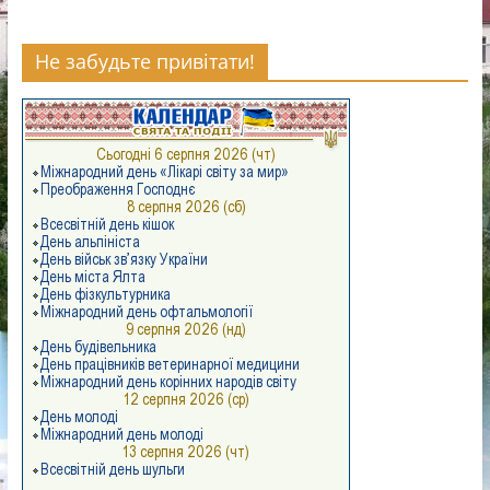
конкурсу
«Новорічна
Не забудьте привітати!
композиція».