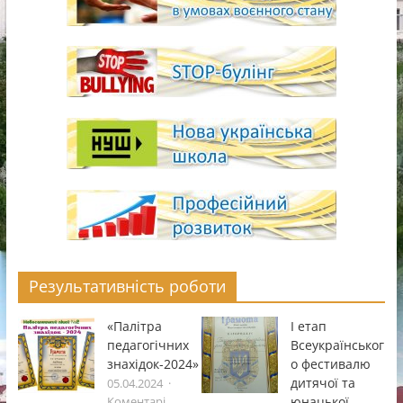
Результативність роботи
«Палітра
І етап
педагогічних
Всеукраïнськог
знахідок-2024»
о фестивалю
дитячоï та
05.04.2024
юнацькоï
Коментарі