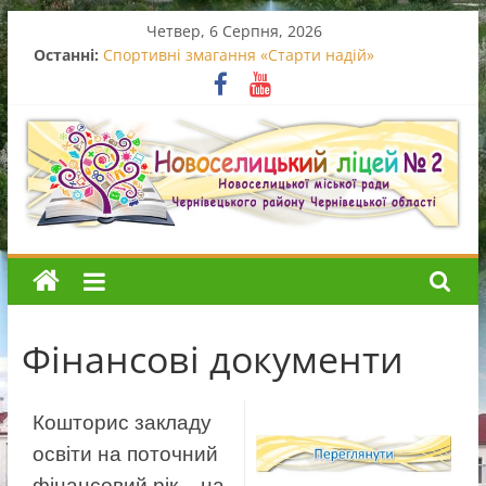
Перейти
Четвер, 6 Серпня, 2026
до
Останні:
Спортивні змагання «Старти надій»
вмісту
Вручення свідоцтв про базову середню освіту
Випускний початкової школи
Останній дзвоник – 2026
Благодійний концерт
Новоселицький
ліцей
Фінансові документи
№2
Новоселицький
Кошторис закладу
ліцей
освіти на поточний
№2
фінансовий рік – на